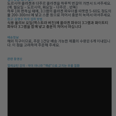
도르시아 콜라겐과 다주르 콜라겐을 하루씩 번갈아 가면서 드셔주세요.
(예. 월요일 – 도르시아, 화요일 – 다주르 .. 반복)
하루 1회 편하실 때에, 3그램의 콜라겐 파우더를 따뜻한 5-60도 정도의
물 200-300ml 에 넣고 스푼 등으로 저어서 충분히 녹여서 마셔주세요.
참고: 김영수 박사 섭취 방법
식용 올리브 오일(엑스트라 버진)에 콜라겐 파우더 3그램과 화이트티
파우더 3그램을 함께 넣고 충분히 저어서 마십니다
배송정보
해외 직구이므로, 주문 1건당 배송 가능한 제품의 수량은 6개 이내입니
다. 이 점을 고려하여 주문해 주세요.
관련 동영상
엘레오틴 강의 - 약이 아니라 "개념"으로 고치는 무릎 질환