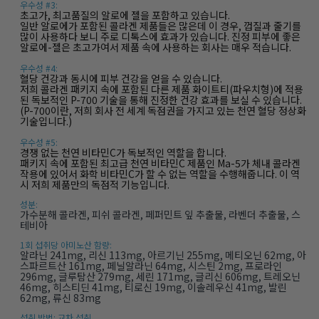
우수성 #3:
초고가, 최고품질의 알로에 젤을 포함하고 있습니다.
일반 알로에가 포함된 콜라겐 제품들은 많은데 이 경우, 껍질과 줄기를
많이 사용하다 보니 주로 디톡스에 효과가 있습니다. 진정 피부에 좋은
알로에-젤은 초고가여서 제품 속에 사용하는 회사는 매우 적습니다.
우수성 #4:
혈당 건강과 동시에 피부 건강을 얻을 수 있습니다.
저희 콜라겐 패키지 속에 포함된 다른 제품 화이트티(파우치형)에 적용
된 독보적인 P-700 기술을 통해 진정한 건강 효과를 보실 수 있습니다.
(P-700이란, 저희 회사 전 세계 독점권을 가지고 있는 천연 혈당 정상화
기술입니다.)
우수성 #5:
경쟁 없는 천연 비타민C가 독보적인 역할을 합니다.
패키지 속에 포함된 최고급 천연 비타민C 제품인 Ma-5가 체내 콜라겐
작용에 있어서 화학 비타민C가 할 수 없는 역할을 수행해줍니다. 이 역
시 저희 제품만의 독점적 기능입니다.
성분:
가수분해 콜라겐, 피쉬 콜라겐, 페퍼민트 잎 추출물, 라벤더 추출물, 스
테비아
1회 섭취당 아미노산 함량:
알라닌 241mg, 리신 113mg, 아르기닌 255mg, 메티오닌 62mg, 아
스파르트산 161mg, 페닐알라닌 64mg, 시스틴 2mg, 프로라인
296mg, 글루탐산 279mg, 세린 171mg, 글리신 606mg, 트레오닌
46mg, 히스티딘 41mg, 티로신 19mg, 이솔레우신 41mg, 발린
62mg, 류신 83mg
섭취 방법: 교차 섭취