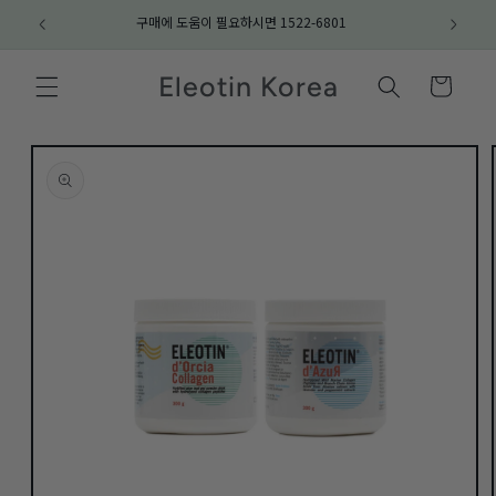
Skip to
구매에 도움이 필요하시면 1522-6801
content
Eleotin Korea
Cart
Skip to
product
information