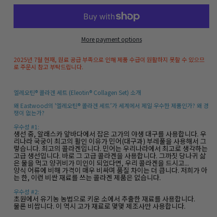
프
프
리
리
미
미
More payment options
엄
엄
콜
콜
2025년 7월 현재, 원료 공급 부족으로 인해 제품 수급이 원활하지 못할 수 있으므
로 주문시 참고 부탁드립니다.
라
라
겐
겐
엘레오틴® 콜라겐 세트 (Eleotin® Collagen Set) 소개
세
세
왜 Eastwood의 '엘레오틴® 콜라겐 세트’가 세계에서 제일 우수한 제품인가? 왜 경
트
트
쟁이 없는가?
우수성 #1:
생선 중, 알래스카 앞바다에서 잡은 고가의 야생 대구를 사용합니다. 우
리나라 국궁이 최고의 활인 이유가 민어(대구과) 부레풀을 사용해서 그
렇습니다. 최고의 콜라겐입니다. 민어는 우리나라에서 최고로 생각하는
고급 생선입니다. 바로 그 고급 콜라겐을 사용합니다. 그까짓 당나귀 삶
은 물을 먹고 양귀비가 미인이 되었다면, 우리 콜라겐을 드시고...
양식 어류에 비해 가격이 매우 비싸며 품질 차이는 더 큽니다. 저희가 아
는 한, 이런 비싼 재료를 쓰는 콜라겐 제품은 없습니다.
우수성 #2:
초원에서 유기농 농법으로 키운 소에서 추출한 재료를 사용합니다.
물론 비쌉니다. 이 역시 고가 재료로 몇몇 제조사만 사용합니다.