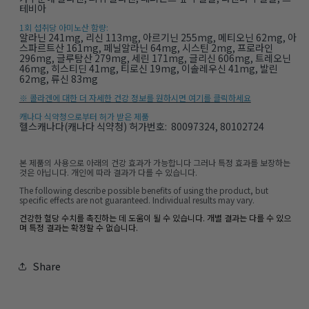
테비아
1회 섭취당 아미노산 함량:
알라닌 241mg, 리신 113mg, 아르기닌 255mg, 메티오닌 62mg, 아
스파르트산 161mg, 페닐알라닌 64mg, 시스틴 2mg, 프로라인
296mg, 글루탐산 279mg, 세린 171mg, 글리신 606mg, 트레오닌
46mg, 히스티딘 41mg, 티로신 19mg, 이솔레우신 41mg, 발린
62mg, 류신 83mg
※ 콜라겐에 대한 더 자세한 건강 정보를 원하시면 여기를 클릭하세요
캐나다 식약청으로부터 허가 받은 제품
헬스캐나다(캐나다 식약청) 허가번호: 80097324, 80102724
본 제품의 사용으로 아래의 건강 효과가 가능합니다 그러나 특정 효과를 보장하는
것은 아닙니다. 개인에 따라 결과가 다를 수 있습니다.
The following describe possible benefits of using the product, but
specific effects are not guaranteed. Individual results may vary.
건강한 혈당 수치를 촉진하는 데 도움이 될 수 있습니다. 개별 결과는 다를 수 있으
며 특정 결과는 확정할 수 없습니다.
Share