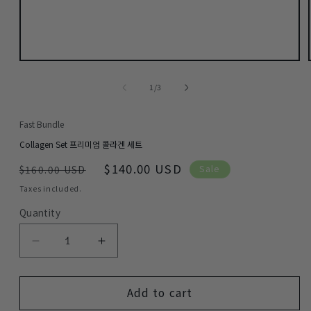
Open
media
1
of
1
/
3
in
modal
Fast Bundle
Collagen Set 프리미엄 콜라겐 세트
Regular
Sale
$140.00 USD
Sale
$160.00 USD
price
price
Taxes included.
Quantity
Decrease
Increase
quantity
quantity
for
for
Add to cart
Collagen
Collagen
Set
Set